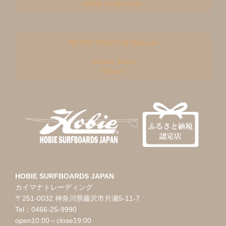
USED Surfboards
RETRO SPECTIVE Wetsuit
Online Shop
Others
HOBIE SURFBOARDS JAPAN
カイマナトレーディング
〒251-0032 神奈川県藤沢市片瀬5-11-7
Tel：0466-25-9990
open10:00～close19:00