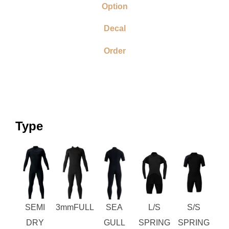
Option
Decal
Order
Type
SEMI
3mmFULL
SEA
L/S
S/S
DRY
GULL
SPRING
SPRING