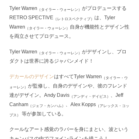
Tyler Warren
がプロデュースする
（タイラー・ウォーレン）
RETRO SPECTIVE
は、Tyler
（レトロスペクティブ）
Warren
自身が機能性とデザイン性
（タイラー・ウォーレン）
を両立させてプロデュース。
Tyler Warren
がデザインし、プロ
（タイラー・ウォーレン）
ダクトは世界に誇るジャパンメイド！
デカールのデザイン
はすべてTyler Warren
（タイラー・ウ
が監修し、自身のデザインや、彼のフレンド
ォーレン）
達がデザイン。Andy Davis
、Jeff
（アンディ・デイビス）
Canham
、Alex Kopps
（ジェフ・カンハム）
（アレックス・コッ
等が参加している。
プス）
クールなアート感覚のラバーを身にまとい、波という
キャンバスの中でファインラインを描こう！