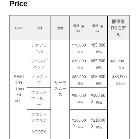
Price
廉価版
価格
価格
（税
（税
RSモデ
TYPE
仕様
生地
抜）
込）
ル
アクアシ
¥85,800
¥78,000
ール
（税抜）
（税込）
シールド
¥85,800
¥78,000
¥49,000
（
ネック
（税抜）
税抜）
（税込）
SEMI
ノンジッ
¥96,800
¥53,900
¥88,000
DRY
プ
サーモ
（税抜）
（税込）
（税込）
（5㎜
スムー
フロント
×3
ス
¥105,60
¥96,000
ファスナ
㎜）
0
（税抜）
（税込）
ー
フロント
ファスナ
¥110,00
¥100,00
ー
0
0
（税抜）
（税込）
HOODY