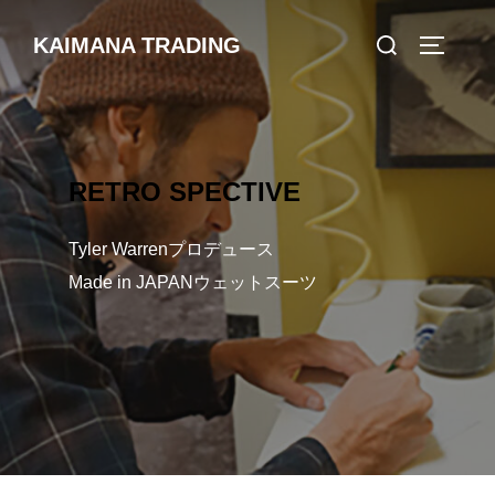
コ
検
KAIMANA TRADING
ン
サイドバ
索
テ
対
ン
象:
ツ
へ
RETRO SPECTIVE
ス
キ
Tyler Warrenプロデュース
ッ
Made in JAPANウェットスーツ
プ