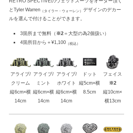
RETRO SPECTIVEのウェットスーツをオーダー頂く
とTyler Warren
デザインのデカー
（タイラー・ウォーレン）
ルを選んで付けることができます。
3箇所まで無料（
※2
＝大型の為2個扱い）
4箇所目から＋¥1,100
（税込）
アライブ/
アライブ/
アライブ/
ドット
フェイス
クリーム
ミント
ホワイト
縦5cm×横
※2
縦6cm×横
縦6cm×横
縦6cm×横
8.5cm
縦10cm×
14cm
14cm
14cm
横13cm