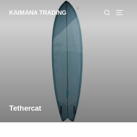
コ
検
KAIMANA TRADING
ン
サイドバ
索
テ
対
ン
象:
ツ
へ
ス
キ
ッ
プ
Tethercat