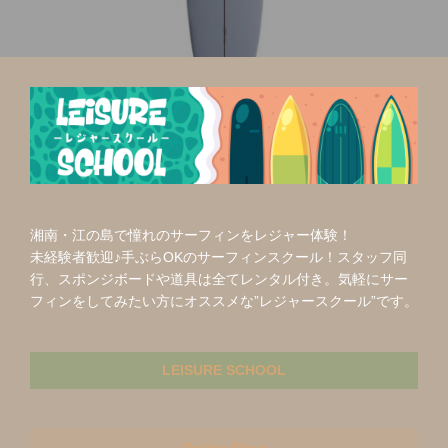
ビ
ゲ
ー
シ
ョ
ン
湘南・江の島で憧れのサーフィンをレジャー体験！
未経験者歓迎♪手ぶらOKのサーフィンスクール！スタッフ同
行、スポンジボードや道具は全てレンタル付き。気軽にサー
フィンをしてみたい方にオススメな”レジャースクール”です。
LEISURE SCHOOL
Online Shop