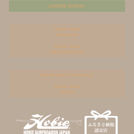
LEISURE SCHOOL
Online Shop
Surfboards
Online Shop
USED Surfboards
RETRO SPECTIVE Wetsuit
Online Shop
Others