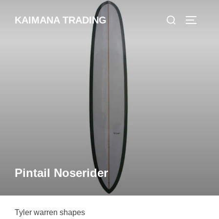
コ
検
KAIMANA TRADING
ン
サイドバ
索
テ
対
ン
象:
ツ
へ
ス
キ
ッ
プ
Pintail Noserider
Tyler warren shapes