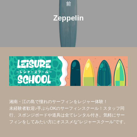
稿
前
前
ナ
Zeppelin
ビ
ゲ
ー
シ
ョ
ン
湘南・江の島で憧れのサーフィンをレジャー体験！
未経験者歓迎♪手ぶらOKのサーフィンスクール！スタッフ同
行、スポンジボードや道具は全てレンタル付き。気軽にサー
フィンをしてみたい方にオススメな”レジャースクール”です。