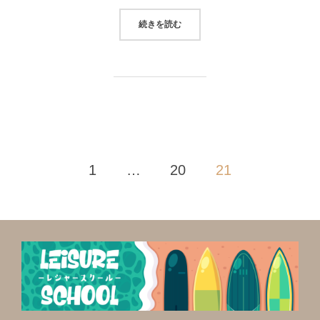
“COLIN CLASSIC”
続きを読む
投
1
…
20
21
稿
の
ペ
ー
ジ