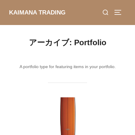
コ
検
KAIMANA TRADING
ン
サイドバ
索
テ
対
ン
象:
ツ
アーカイブ:
Portfolio
へ
ス
キ
A portfolio type for featuring items in your portfolio.
ッ
プ