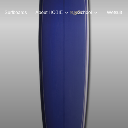
Surfboards
About HOBIE
School
Wetsuit