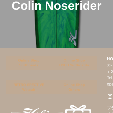
Colin Noserider
HO
Online Shop
Online Shop
カ
Surfboards
USED Surfboards
〒2
Te
op
RETRO SPECTIVE
Online Shop
Wetsuit
Others
Instagram
プ