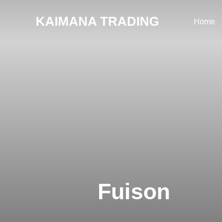
コ
KAIMANA TRADING
ン
Home
テ
ン
ツ
へ
ス
キ
ッ
プ
Fuison