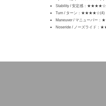
Stability / 安定感：★★★★☆(
Turn / ターン：★★★★☆(4)
Maneuver / マニューバー：
Noseride / ノーズライド：★
投
稿
ナ
ビ
ゲ