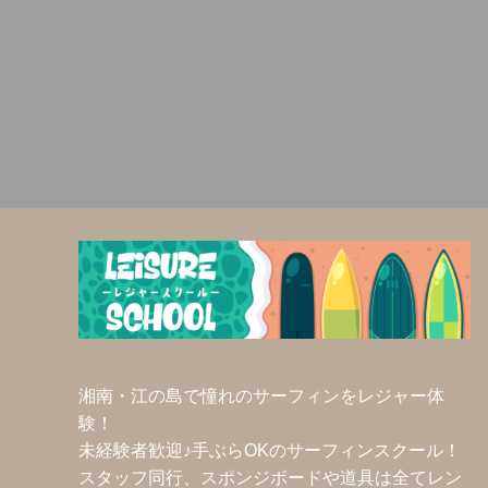
ー
シ
ョ
ン
湘南・江の島で憧れのサーフィンをレジャー体
験！
未経験者歓迎♪手ぶらOKのサーフィンスクール！
スタッフ同行、スポンジボードや道具は全てレン