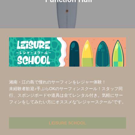
ビ
ゲ
ー
シ
ョ
ン
湘南・江の島で憧れのサーフィンをレジャー体験！
未経験者歓迎♪手ぶらOKのサーフィンスクール！スタッフ同
行、スポンジボードや道具は全てレンタル付き。気軽にサー
フィンをしてみたい方にオススメな”レジャースクール”です。
LEISURE SCHOOL