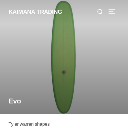
コ
検
KAIMANA TRADING
ン
サイドバ
索
テ
対
ン
象:
ツ
へ
ス
キ
ッ
プ
Evo
Tyler warren shapes