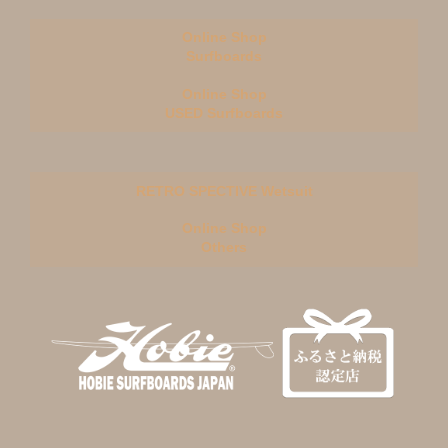
Online Shop
Surfboards
Online Shop
USED Surfboards
RETRO SPECTIVE Wetsuit
Online Shop
Others