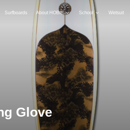
Surfboards
About HOBIE
School
Wetsuit
ng Glove