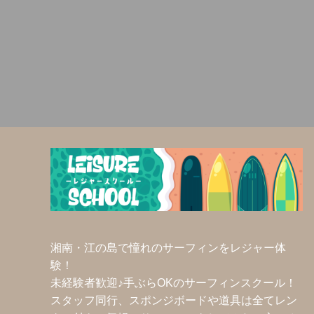
ー
シ
ョ
ン
湘南・江の島で憧れのサーフィンをレジャー体
験！
未経験者歓迎♪手ぶらOKのサーフィンスクール！
スタッフ同行、スポンジボードや道具は全てレン