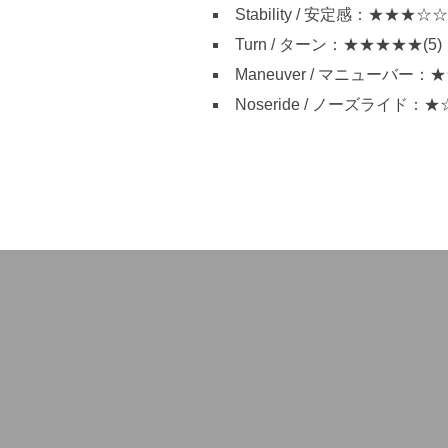
Stability / 安定感：★★★☆☆(
Turn / ターン：★★★★★(5)
Maneuver / マニューバー：
Noseride / ノーズライド：★
投
稿
ナ
ビ
ゲ