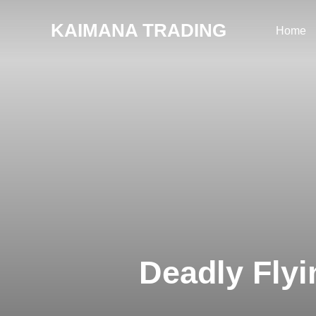
コ
KAIMANA TRADING
ン
Home
テ
ン
ツ
へ
ス
キ
ッ
プ
Deadly Flyi