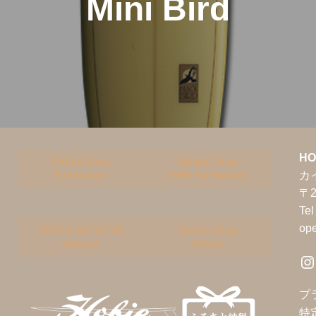
Mini Bird
HO
Online Shop
Online Shop
カ
Surfboards
USED Surfboards
〒2
Te
op
RETRO SPECTIVE
Online Shop
Wetsuit
Others
Instagram
プ
特