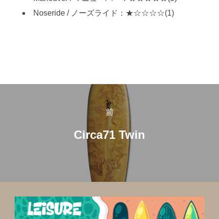
Noseride / ノーズライド：★☆☆☆☆(1)
投
稿
前
前
ナ
Circa71 Twin
ビ
ゲ
ー
シ