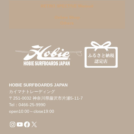
RETRO SPECTIVE Wetsuit
Online Shop
Others
HOBIE SURFBOARDS JAPAN
カイマナトレーディング
〒251-0032 神奈川県藤沢市片瀬5-11-7
Tel：0466-25-9990
open10:00～close19:00
Instagram
YouTube
Facebook
X