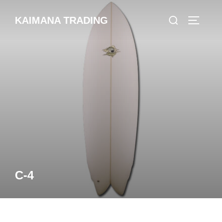
コ
検
KAIMANA TRADING
ン
サイドバ
索
テ
対
ン
象:
ツ
へ
ス
キ
ッ
プ
C-4